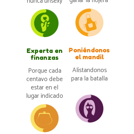
ganar la flojera”
nunca unsexy
Poniéndonos
Experta en
el mandil
finanzas
Alístandonos
Porque cada
para la batalla
centavo debe
estar en el
lugar indicado