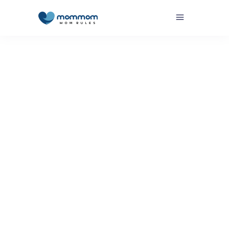
Por
MomMom´s
Sin categoría
Guía Completa: