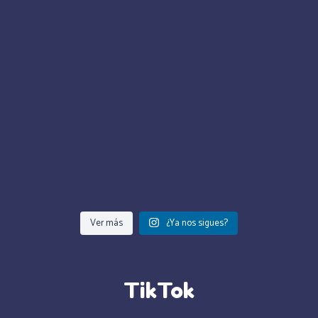
Ver más
¿Ya nos sigues?
TikTok