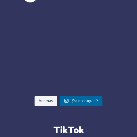
Ver más
¿Ya nos sigues?
TikTok