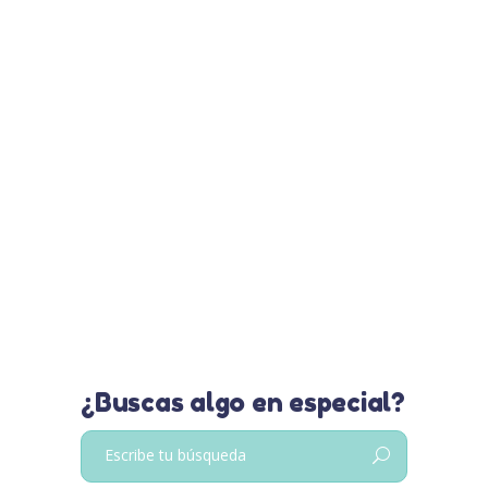
¿Sabes qué es el TEA, sus tipos
como Asperger o PDD-NOS, y por
qué las vacunas NO causan
autismo? Descubre datos
científicos, descarga nuestra
infografía gratuita y únete a la
inclusión. 📥 #TEA #Autismo
Leer más…
¿Buscas algo en especial?
Buscar: