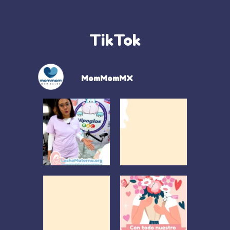
TikTok
MomMomMX