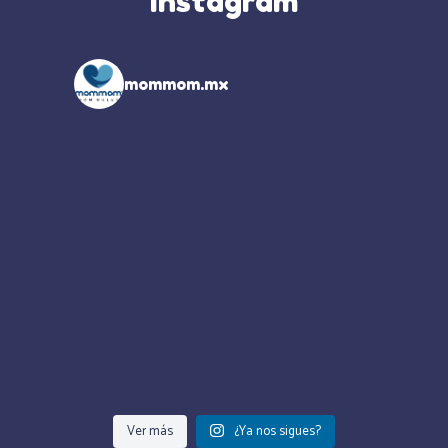
Instagram
mommom.mx
Ver más
¿Ya nos sigues?