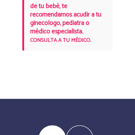
de tu bebé, te
recomendamos acudir a tu
ginecólogo, pediatra o
médico especialista.
.
CONSULTA A TU MÉDICO