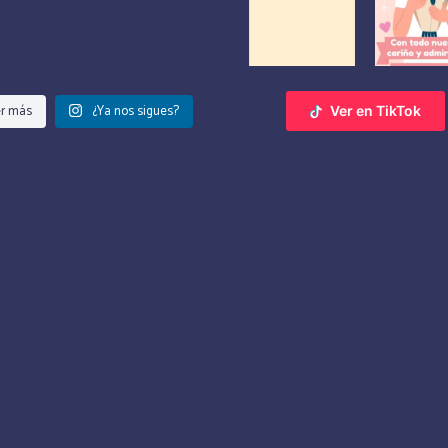
r más
¿Ya nos sigues?
Ver en TikTok