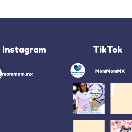
Instagram
TikTok
MomMomMX
mommom.mx