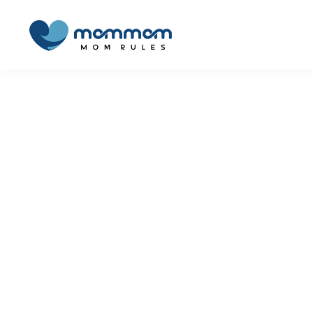
Por
MomMom´s
Embarazada con onda
,
En Camino
,
En Camino -