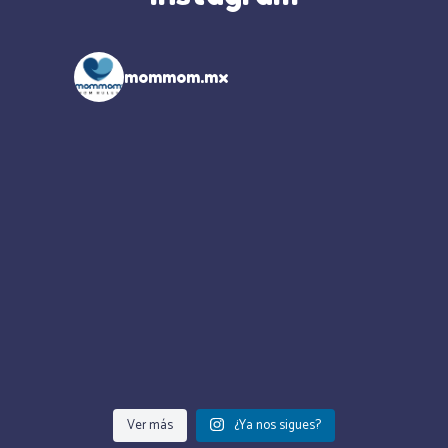
mommom.mx
Ver más
¿Ya nos sigues?