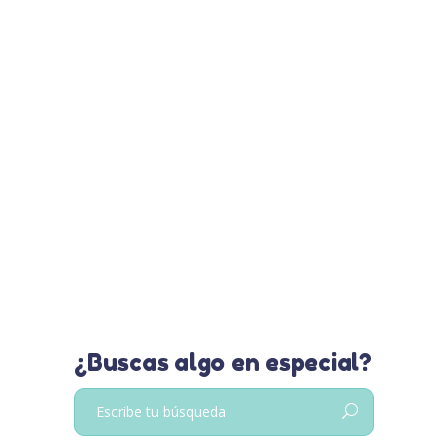
Nuestros tips: Ropa antes
y después del parto
Cuando vas a dar a luz también es
bueno empezar a hablar de moda
y de la ropa que usarás pero,
sobretodo, de ¡tu comodidad!
Leer más…
¿Buscas algo en especial?
Buscar: