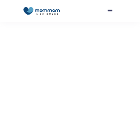
Por
MomMom MomMom
Embarazada con onda
,
En Camino
,
OK
Mom - Mom, estilo: rules!!