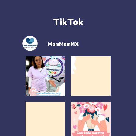
TikTok
MomMomMX