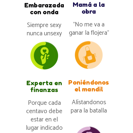
Mamá a la
Embarazada
obra
con onda
”No me va a
Siempre sexy
ganar la flojera”
nunca unsexy
Poniéndonos
Experta en
el mandil
finanzas
Alístandonos
Porque cada
para la batalla
centavo debe
estar en el
lugar indicado