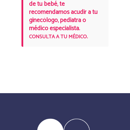
de tu bebé, te
recomendamos acudir a tu
ginecólogo, pediatra o
médico especialista.
.
CONSULTA A TU MÉDICO