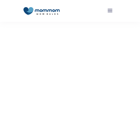
Por
MomMom MomMom
OK Mom - Soy Mom Rules
,
Soy Mom
Rules