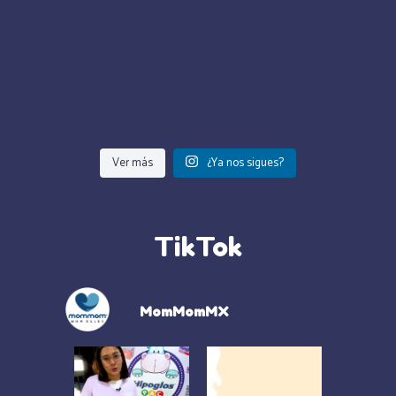
Ver más
¿Ya nos sigues?
TikTok
MomMomMX