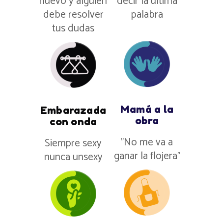
nuevo y alguien
decir la última
debe resolver
palabra
tus dudas
Mamá a la
Embarazada
obra
con onda
”No me va a
Siempre sexy
ganar la flojera”
nunca unsexy