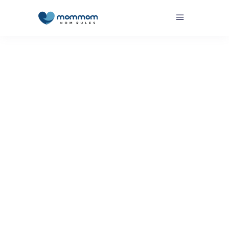
Por
MomMom MomMom
Cuidándonos
,
En Camino
,
En Camino -
Cuidándonos
,
En Camino - Soy Mom Rules