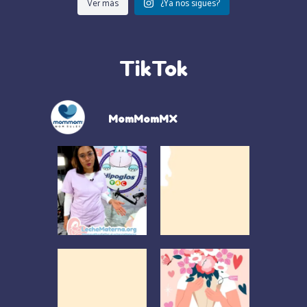
Ver más
¿Ya nos sigues?
TikTok
MomMomMX