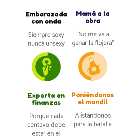
Mamá a la
Embarazada
obra
con onda
”No me va a
Siempre sexy
ganar la flojera”
nunca unsexy
Poniéndonos
Experta en
el mandil
finanzas
Alístandonos
Porque cada
para la batalla
centavo debe
estar en el