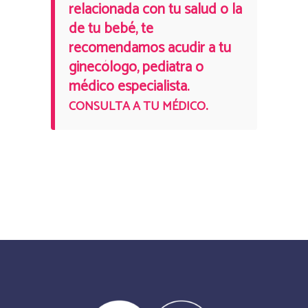
relacionada con tu salud o la
de tu bebé, te
recomendamos acudir a tu
ginecólogo, pediatra o
médico especialista.
.
CONSULTA A TU MÉDICO