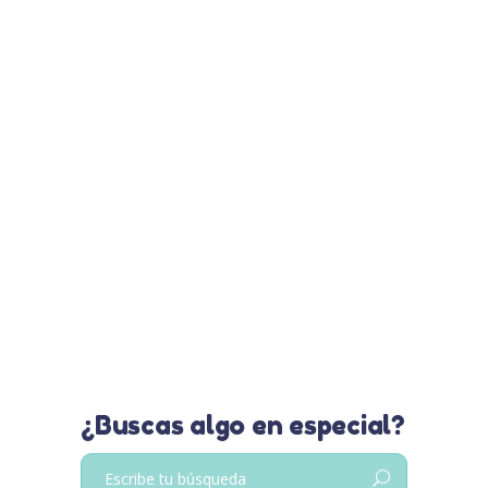
Várices durante el
embarazo
Durante esta etapa pasas por mil
cambios, y es probable que
padezcas de várices durante el
embarazo, es necesario tratarlas
para que no se compliquen
Leer más…
¿Buscas algo en especial?
Buscar: