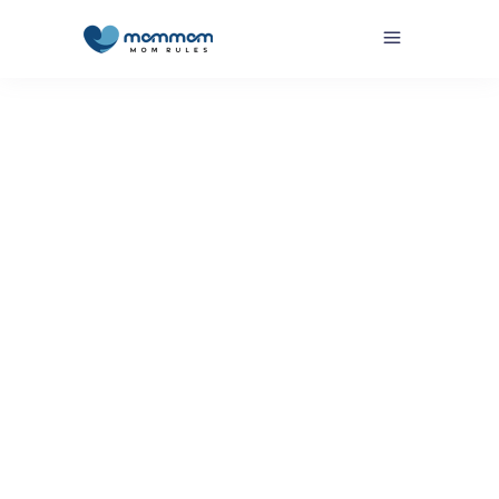
Por
MomMom MomMom
OK Mom - Soy Mom Rules
,
Soy Mom
Rules