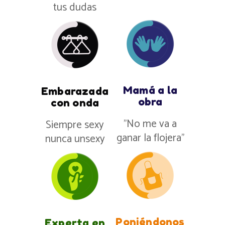
tus dudas
Mamá a la
Embarazada
obra
con onda
”No me va a
Siempre sexy
ganar la flojera”
nunca unsexy
Poniéndonos
Experta en