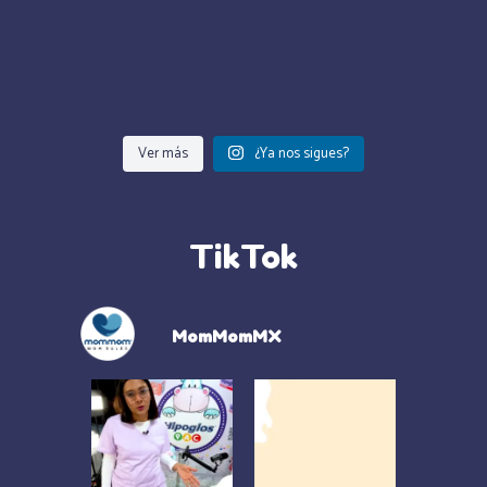
Ver más
¿Ya nos sigues?
TikTok
MomMomMX