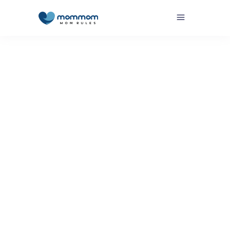
Por
Equipo MomMom
En Camino
,
En Camino - Cuidándonos