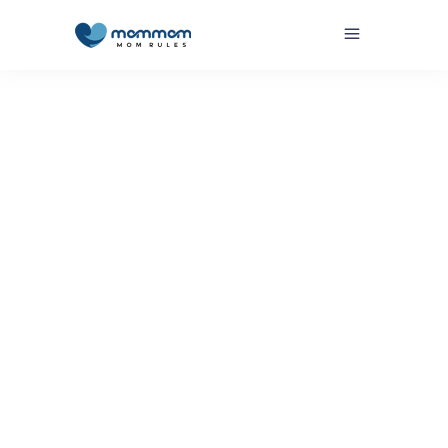
Por
MomMom´s
Cuidándonos
,
En Camino
,
En Camino -
Cuidándonos
,
OK Mom
,
OK Mom -
Cuidándonos