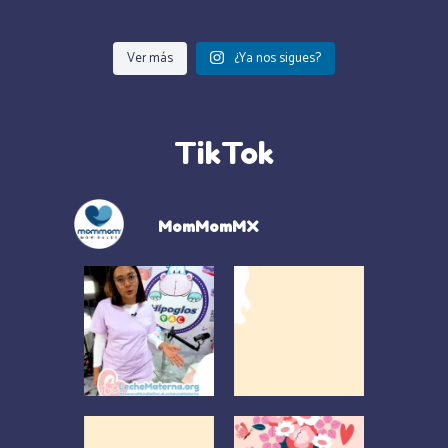
Ver más
¿Ya nos sigues?
TikTok
MomMomMX