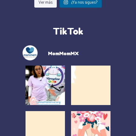
Ver más
¿Ya nos sigues?
TikTok
MomMomMX