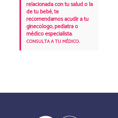
relacionada con tu salud o la
de tu bebé, te
recomendamos acudir a tu
ginecólogo, pediatra o
médico especialista.
.
CONSULTA A TU MÉDICO