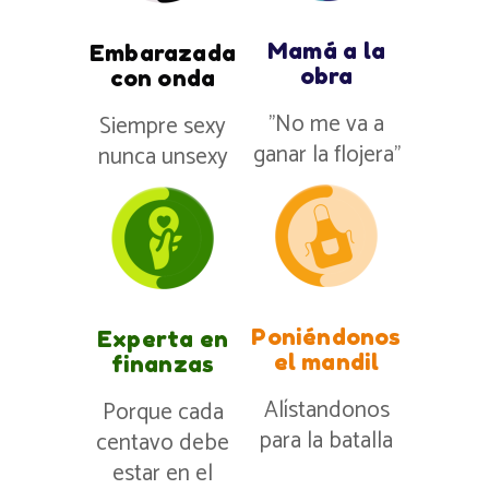
Mamá a la
Embarazada
obra
con onda
”No me va a
Siempre sexy
ganar la flojera”
nunca unsexy
Poniéndonos
Experta en
el mandil
finanzas
Alístandonos
Porque cada
para la batalla
centavo debe
estar en el