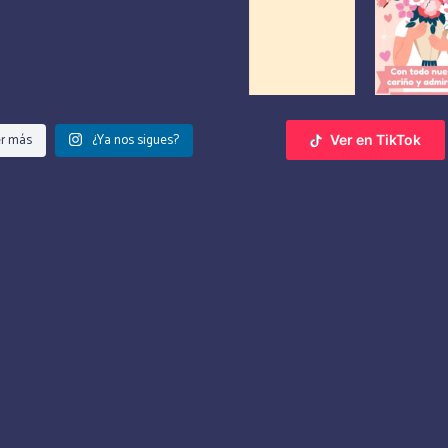
r más
¿Ya nos sigues?
Ver en TikTok