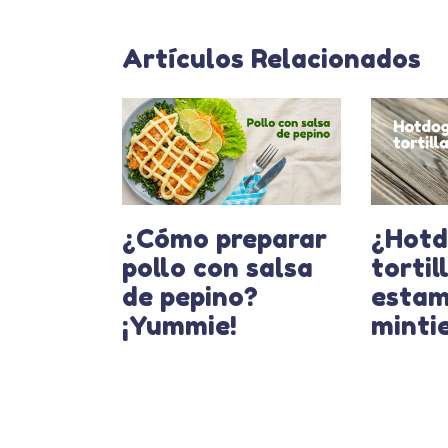
Artículos Relacionados
¿Cómo preparar
¿Hotd
pollo con salsa
tortil
de pepino?
esta
¡Yummie!
minti