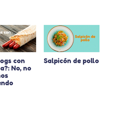
ogs con
Salpicón de pollo
la?: No, no
mos
endo