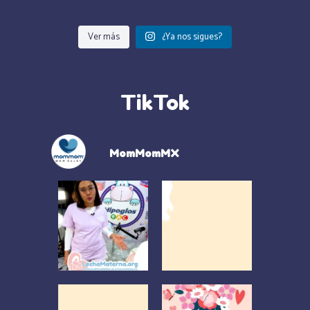
Ver más
¿Ya nos sigues?
TikTok
MomMomMX