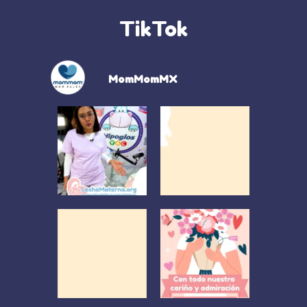
TikTok
MomMomMX