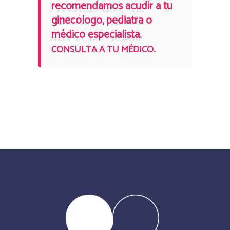
recomendamos acudir a tu
ginecólogo, pediatra o
médico especialista.
.
CONSULTA A TU MÉDICO