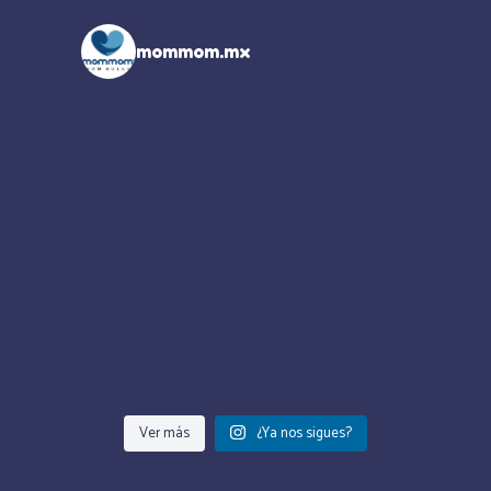
mommom.mx
Ver más
¿Ya nos sigues?