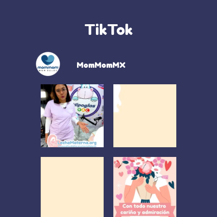
TikTok
MomMomMX