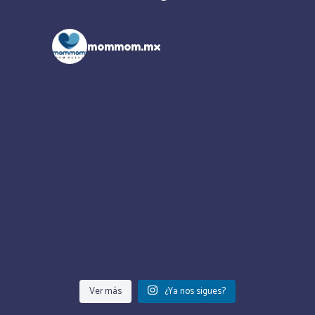
mommom.mx
Ver más
¿Ya nos sigues?