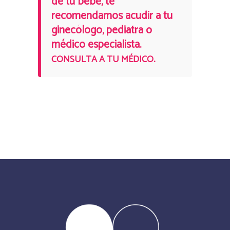
de tu bebé, te
recomendamos acudir a tu
ginecólogo, pediatra o
médico especialista.
.
CONSULTA A TU MÉDICO