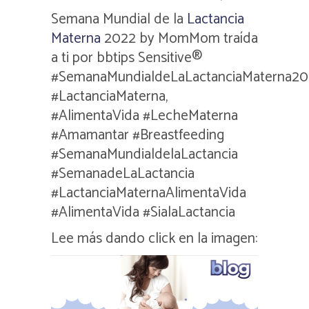
Semana Mundial de la
Lactancia
Materna
2022 by MomMom traída
a ti por bbtips Sensitive®
#SemanaMundialdeLaLactanciaMaterna2
#LactanciaMaterna,
#AlimentaVida #LecheMaterna
#Amamantar #Breastfeeding
#SemanaMundialdelaLactancia
#SemanadeLaLactancia
#LactanciaMaternaAlimentaVida
#AlimentaVida #SialaLactancia
Lee más dando click en la imagen: