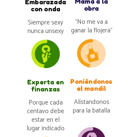
Mamá a la
Embarazada
obra
con onda
”No me va a
Siempre sexy
ganar la flojera”
nunca unsexy
Poniéndonos
Experta en
el mandil
finanzas
Alístandonos
Porque cada
para la batalla
centavo debe
estar en el
lugar indicado