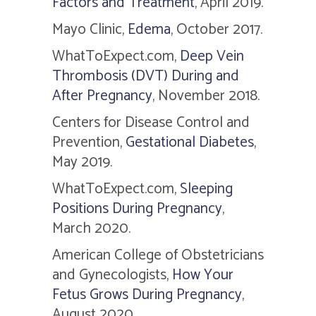
Factors and Treatment
, April 2019.
Mayo Clinic,
Edema
, October 2017.
WhatToExpect.com
,
Deep Vein
Thrombosis (DVT) During and
After Pregnancy
, November 2018.
Centers for Disease Control and
Prevention,
Gestational Diabetes
,
May 2019.
WhatToExpect.com
,
Sleeping
Positions During Pregnancy
,
March 2020.
American College of Obstetricians
and Gynecologists,
How Your
Fetus Grows During Pregnancy
,
August 2020.