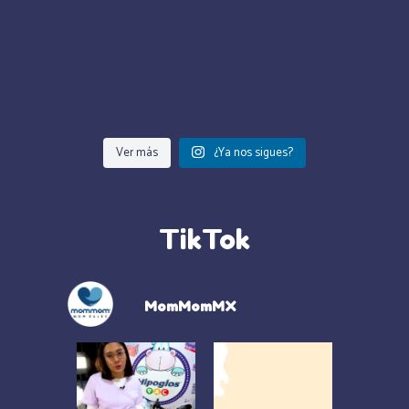
Ver más
¿Ya nos sigues?
TikTok
MomMomMX