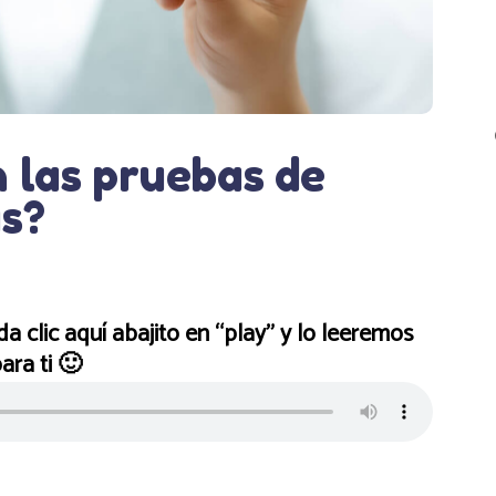
 las pruebas de
s?
 da clic aquí abajito en “play” y lo leeremos
ara ti 🙂