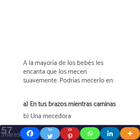
A la mayoría de los bebés les
encanta que los mecen
suavemente. Podrías mecerlo en:
a) En tus brazos mientras caminas
b) Una mecedora
c) Un
fular
mientras la porteas
57
34
23
Shares