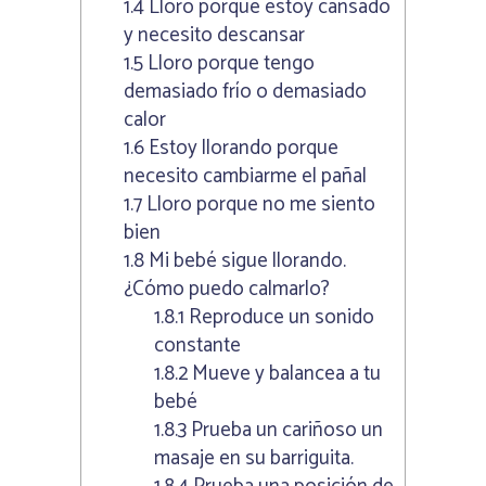
1.4
Lloro porque estoy cansado
y necesito descansar
1.5
Lloro porque tengo
demasiado frío o demasiado
calor
1.6
Estoy llorando porque
necesito cambiarme el pañal
1.7
Lloro porque no me siento
bien
1.8
Mi bebé sigue llorando.
¿Cómo puedo calmarlo?
1.8.1
Reproduce un sonido
constante
1.8.2
Mueve y balancea a tu
bebé
1.8.3
Prueba un cariñoso un
masaje en su barriguita.